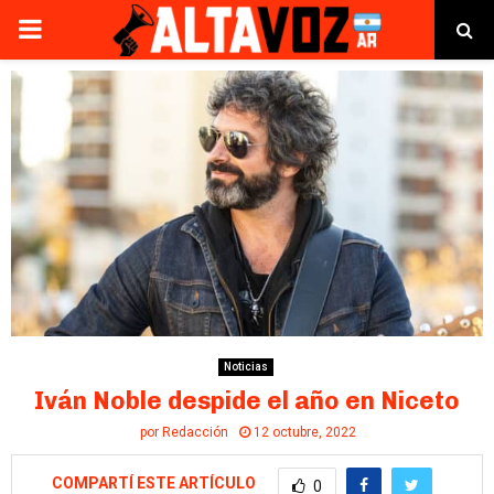
PRIMARY
MENU
Noticias
Iván Noble despide el año en Niceto
por
Redacción
12 octubre, 2022
COMPARTÍ ESTE ARTÍCULO
0