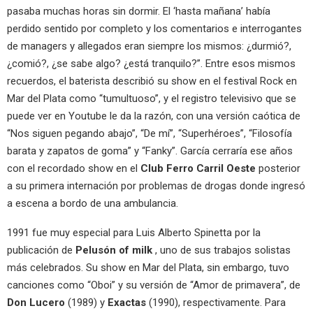
pasaba muchas horas sin dormir. El ‘hasta mañana’ había
perdido sentido por completo y los comentarios e interrogantes
de managers y allegados eran siempre los mismos: ¿durmió?,
¿comió?, ¿se sabe algo? ¿está tranquilo?”. Entre esos mismos
recuerdos, el baterista describió su show en el festival Rock en
Mar del Plata como “tumultuoso”, y el registro televisivo que se
puede ver en Youtube le da la razón, con una versión caótica de
“Nos siguen pegando abajo”, “De mí”, “Superhéroes”, “Filosofía
barata y zapatos de goma” y “Fanky”. García cerraría ese años
con el recordado show en el
Club Ferro Carril Oeste
posterior
a su primera internación por problemas de drogas donde ingresó
a escena a bordo de una ambulancia.
1991 fue muy especial para Luis Alberto Spinetta por la
publicación de
Pelusón of milk
, uno de sus trabajos solistas
más celebrados. Su show en Mar del Plata, sin embargo, tuvo
canciones como “Oboi” y su versión de “Amor de primavera”, de
Don Lucero
(1989) y
Exactas
(1990), respectivamente. Para