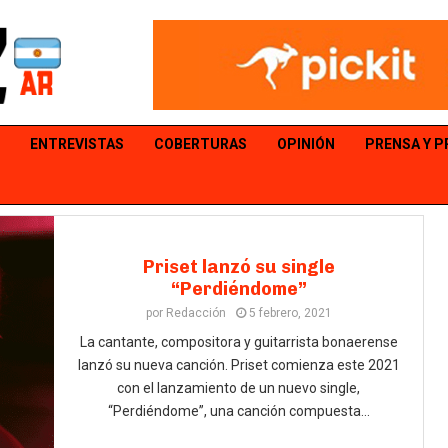
ENTREVISTAS
COBERTURAS
OPINIÓN
PRENSA Y 
Priset lanzó su single
“Perdiéndome”
por
Redacción
5 febrero, 2021
La cantante, compositora y guitarrista bonaerense
lanzó su nueva canción. Priset comienza este 2021
con el lanzamiento de un nuevo single,
“Perdiéndome”, una canción compuesta...