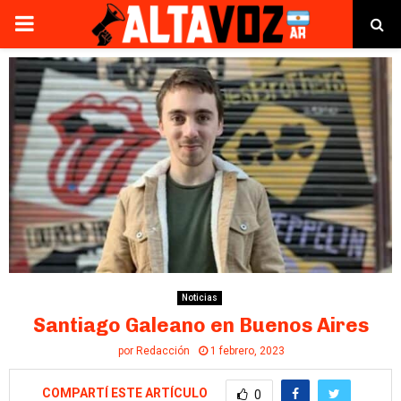
PRIMARY
MENU
Noticias
Santiago Galeano en Buenos Aires
por
Redacción
1 febrero, 2023
COMPARTÍ ESTE ARTÍCULO
0