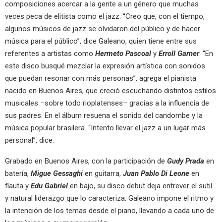
composiciones acercar a la gente a un género que muchas
veces peca de elitista como el jazz. “Creo que, con el tiempo,
algunos músicos de jazz se olvidaron del público y de hacer
música para el público”, dice Galeano, quien tiene entre sus
referentes a artistas como
Hermeto Pascoal
y
Erroll Garner
. “En
este disco busqué mezclar la expresión artística con sonidos
que puedan resonar con más personas”, agrega el pianista
nacido en Buenos Aires, que creció escuchando distintos estilos
musicales –sobre todo rioplatenses– gracias a la influencia de
sus padres. En el álbum resuena el sonido del candombe y la
música popular brasilera. “Intento llevar el jazz a un lugar más
personal”, dice.
Grabado en Buenos Aires, con la participación de
Gudy Prada
en
batería,
Migue Gessaghi
en guitarra,
Juan Pablo Di Leone
en
flauta y
Edu Gabriel
en bajo, su disco debut deja entrever el sutil
y natural liderazgo que lo caracteriza. Galeano impone el ritmo y
la intención de los temas desde el piano, llevando a cada uno de