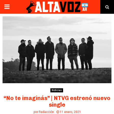
PRIMARY
MENU
Noticias
“No te imaginás” | NTVG estrenó nuevo
single
por
Redacción
11 enero, 2021