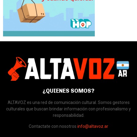
¿QUIENES SOMOS?
ALTAVOZ es una red de comunicación cultural. Somos gestores
culturales que buscan brindar información con profesionalismo y
responsabilidad.
Contactate con nosotros
info@altavoz.ar