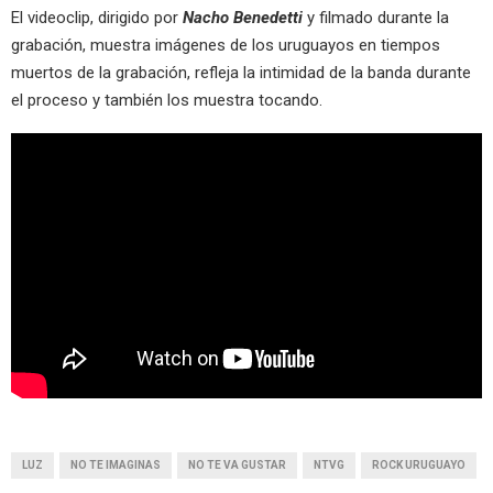
El videoclip, dirigido por
Nacho Benedetti
y filmado durante la
grabación, muestra imágenes de los uruguayos en tiempos
muertos de la grabación, refleja la intimidad de la banda durante
el proceso y también los muestra tocando.
LUZ
NO TE IMAGINAS
NO TE VA GUSTAR
NTVG
ROCK URUGUAYO