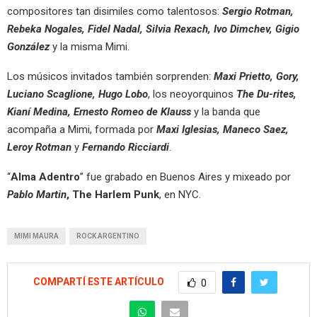
compositores tan disimiles como talentosos:
Sergio Rotman,
Rebeka Nogales, Fidel Nadal, Silvia Rexach, Ivo Dimchev, Gigio
González
y la misma Mimi.
Los músicos invitados también sorprenden:
Maxi Prietto, Gory,
Luciano Scaglione, Hugo Lobo
, los neoyorquinos
The Du-rites,
Kianí Medina, Ernesto Romeo de Klauss
y la banda que
acompaña a Mimi, formada por
Maxi Iglesias, Maneco Saez,
Leroy Rotman
y
Fernando Ricciardi
.
“
Alma Adentro
” fue grabado en Buenos Aires y mixeado por
Pablo Martin
, The Harlem Punk
, en NYC.
MIMI MAURA
ROCK ARGENTINO
COMPARTÍ ESTE ARTÍCULO
0