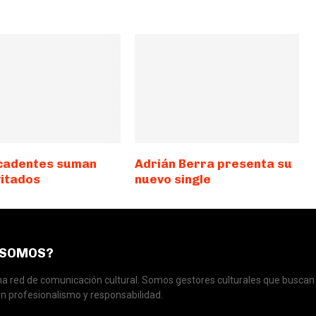
cadentes suman
Adrián Berra presenta su
vitados
nuevo single
 SOMOS?
 red de comunicación cultural. Somos gestores culturales que buscan 
n profesionalismo y responsabilidad.