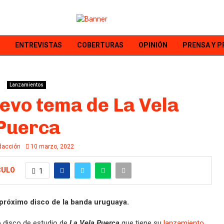
ENTREVISTAS
COBERTURAS
OPINIÓN
PRENSA Y 
Lanzamientos
evo tema de La Vela
Puerca
dacción
10 marzo, 2022
CULO
1
l próximo disco de la banda uruguaya.
 disco de estudio de
La Vela Puerca
que tiene su
lanzamiento