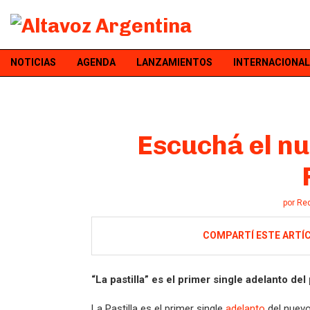
NOTICIAS
AGENDA
LANZAMIENTOS
INTERNACIONAL
Escuchá el nu
por
Re
COMPARTÍ ESTE ARTÍ
“La pastilla” es el primer single adelanto de
La Pastilla es el primer single
adelanto
del nuevo