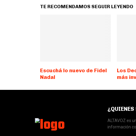
TE RECOMENDAMOS SEGUIR LEYENDO
Escuchá lo nuevo de Fidel
Los De
Nadal
más in
¿QUIENES
ALTAVOZ es una
información co