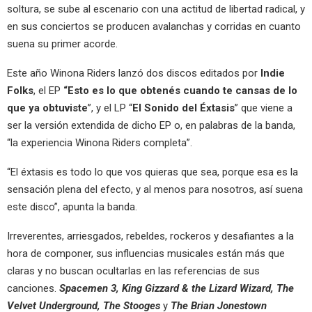
soltura, se sube al escenario con una actitud de libertad radical, y
en sus conciertos se producen avalanchas y corridas en cuanto
suena su primer acorde.
Este año Winona Riders lanzó dos discos editados por
Indie
Folks
, el EP
“Esto es lo que obtenés cuando te cansas de lo
que ya obtuviste
”, y el LP “
El Sonido del Éxtasis
” que viene a
ser la versión extendida de dicho EP o, en palabras de la banda,
“la experiencia Winona Riders completa”.
“El éxtasis es todo lo que vos quieras que sea, porque esa es la
sensación plena del efecto, y al menos para nosotros, así suena
este disco”, apunta la banda.
Irreverentes, arriesgados, rebeldes, rockeros y desafiantes a la
hora de componer, sus influencias musicales están más que
claras y no buscan ocultarlas en las referencias de sus
canciones.
Spacemen 3, King Gizzard & the Lizard Wizard, The
Velvet Underground, The Stooges
y
The Brian Jonestown