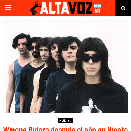
PRIMARY
MENU
Noticias
Winona Riders despide el año en Niceto