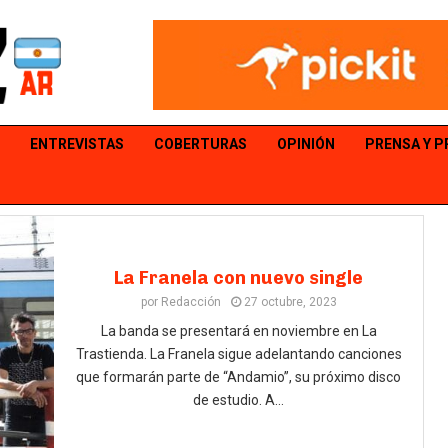
ENTREVISTAS
COBERTURAS
OPINIÓN
PRENSA Y 
La Franela con nuevo single
por
Redacción
27 octubre, 2023
La banda se presentará en noviembre en La
Trastienda. La Franela sigue adelantando canciones
que formarán parte de “Andamio”, su próximo disco
de estudio. A...