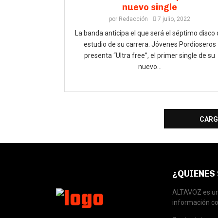
nuevo single
por
Redacción
7 julio, 2022
La banda anticipa el que será el séptimo disco
estudio de su carrera. Jóvenes Pordioseros
presenta “Ultra free”, el primer single de su
nuevo...
CARG
¿QUIENES
ALTAVOZ es una
información co