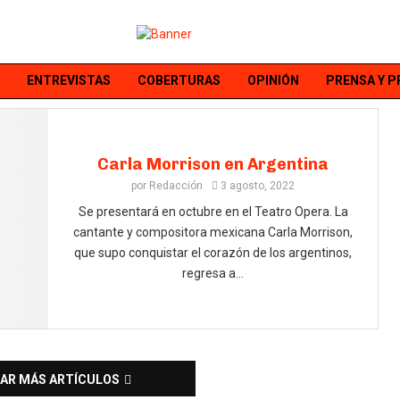
ENTREVISTAS
COBERTURAS
OPINIÓN
PRENSA Y 
Carla Morrison en Argentina
por
Redacción
3 agosto, 2022
Se presentará en octubre en el Teatro Opera. La
cantante y compositora mexicana Carla Morrison,
que supo conquistar el corazón de los argentinos,
regresa a...
AR MÁS ARTÍCULOS