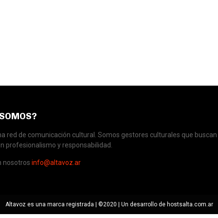
 SOMOS?
 red de comunicación cultural. Somos gestores culturales que buscan 
n profesionalismo y responsabilidad.
n nosotros
info@altavoz.ar
Altavoz es una marca registrada | ©2020 | Un desarrollo de hostsalta.com.ar