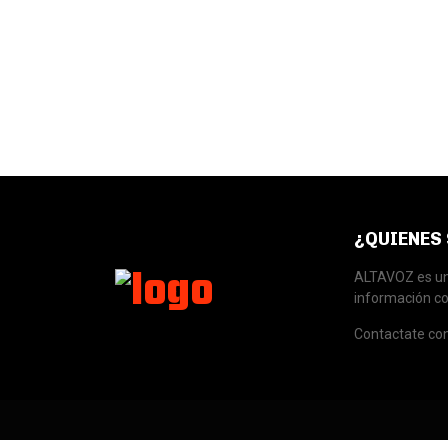
¿QUIENES
ALTAVOZ es una
información co
Contactate co