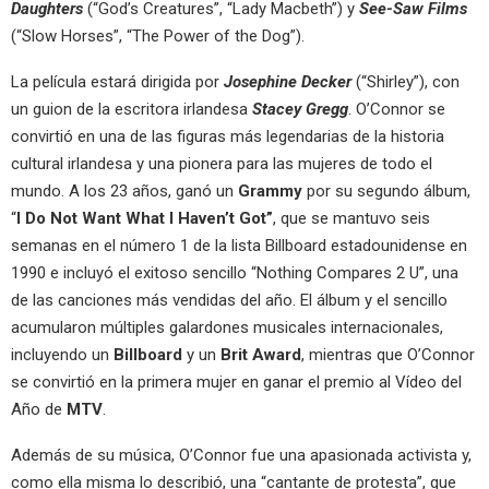
Daughters
(“God’s Creatures”, “Lady Macbeth”) y
See-Saw Films
(“Slow Horses”, “The Power of the Dog”).
La película estará dirigida por
Josephine Decker
(“Shirley”), con
un guion de la escritora irlandesa
Stacey Gregg
. O’Connor se
convirtió en una de las figuras más legendarias de la historia
cultural irlandesa y una pionera para las mujeres de todo el
mundo. A los 23 años, ganó un
Grammy
por su segundo álbum,
“
I Do Not Want What I Haven’t Got”
, que se mantuvo seis
semanas en el número 1 de la lista Billboard estadounidense en
1990 e incluyó el exitoso sencillo “Nothing Compares 2 U”, una
de las canciones más vendidas del año. El álbum y el sencillo
acumularon múltiples galardones musicales internacionales,
incluyendo un
Billboard
y un
Brit Award
, mientras que O’Connor
se convirtió en la primera mujer en ganar el premio al Vídeo del
Año de
MTV
.
Además de su música, O’Connor fue una apasionada activista y,
como ella misma lo describió, una “cantante de protesta”, que