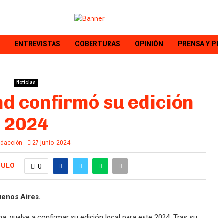
ENTREVISTAS
COBERTURAS
OPINIÓN
PRENSA Y 
Noticias
d confirmó su edición
2024
dacción
27 junio, 2024
CULO
0
uenos Aires.
ona, vuelve a confirmar su edición local para este 2024. Tras su