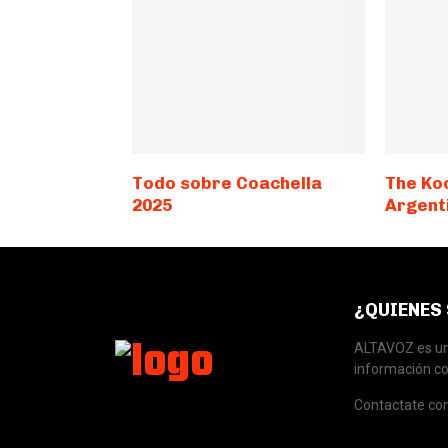
Todo sobre Coachella
The Ko
2025
Argent
¿QUIENES
ALTAVOZ es una
información co
Contactate co