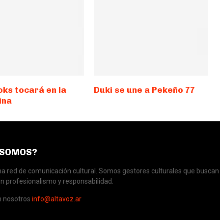
oks tocará en la
Duki se une a Pekeño 77
ina
 SOMOS?
 red de comunicación cultural. Somos gestores culturales que buscan 
n profesionalismo y responsabilidad.
n nosotros
info@altavoz.ar