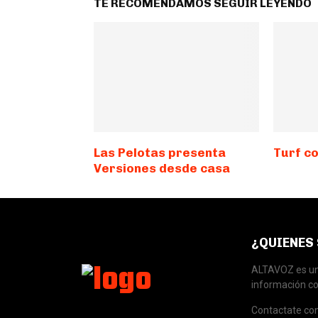
TE RECOMENDAMOS SEGUIR LEYENDO
Las Pelotas presenta
Turf co
Versiones desde casa
¿QUIENES
ALTAVOZ es una
información co
Contactate co