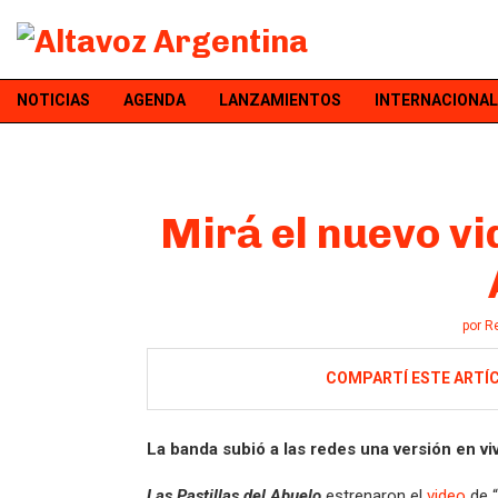
NOTICIAS
AGENDA
LANZAMIENTOS
INTERNACIONAL
Mirá el nuevo vi
por
R
COMPARTÍ ESTE ARTÍ
La banda subió a las redes una versión en vi
Las Pastillas del Abuelo
estrenaron el
video
de “