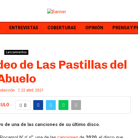
ENTREVISTAS
COBERTURAS
OPINIÓN
PRENSA Y 
Lanzamientos
deo de Las Pastillas del
Abuelo
edacción
22 abril, 2021
CULO
0
vo de una de las canciones de su último disco.
Rocanrol N’ n’ n'”, una de las
canciones
de
2020
, el disco que