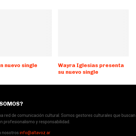
n nuevo single
Wayra Iglesias presenta
su nuevo single
 SOMOS?
 red de comunicación cultural. Somos gestores culturales que buscan 
n profesionalismo y responsabilidad.
n nosotros
info@altavoz.ar