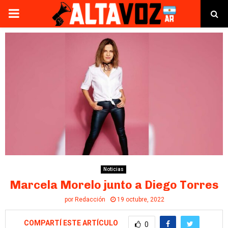
PRIMARY
MENU
Noticias
Marcela Morelo junto a Diego Torres
por
Redacción
19 octubre, 2022
COMPARTÍ ESTE ARTÍCULO
0