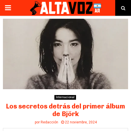
PRIMARY
MENU
Internacional
Los secretos detrás del primer álbum
de Björk
por
Redacción
22 noviembre, 2024