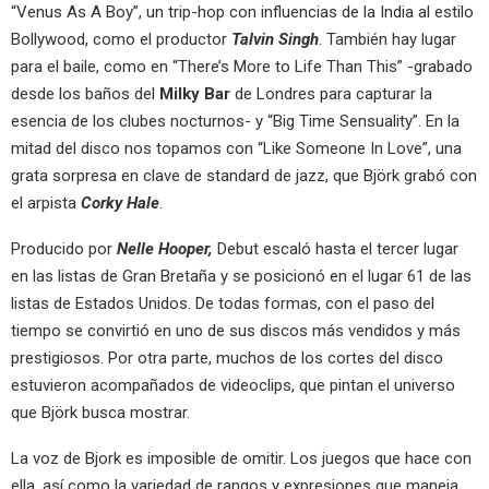
“Venus As A Boy”, un trip-hop con influencias de la India al estilo
Bollywood, como el productor
Talvin Singh
. También hay lugar
para el baile, como en “There’s More to Life Than This” -grabado
desde los baños del
Milky Bar
de Londres para capturar la
esencia de los clubes nocturnos- y “Big Time Sensuality”. En la
mitad del disco nos topamos con “Like Someone In Love”, una
grata sorpresa en clave de standard de jazz, que Björk grabó con
el arpista
Corky Hale
.
Producido por
Nelle Hooper,
Debut escaló hasta el tercer lugar
en las listas de Gran Bretaña y se posicionó en el lugar 61 de las
listas de Estados Unidos. De todas formas, con el paso del
tiempo se convirtió en uno de sus discos más vendidos y más
prestigiosos. Por otra parte, muchos de los cortes del disco
estuvieron acompañados de videoclips, que pintan el universo
que Björk busca mostrar.
La voz de Bjork es imposible de omitir. Los juegos que hace con
ella, así como la variedad de rangos y expresiones que maneja,