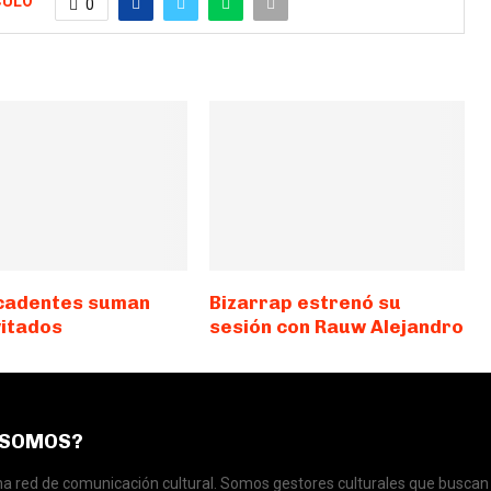
CULO
0
cadentes suman
Bizarrap estrenó su
vitados
sesión con Rauw Alejandro
 SOMOS?
 red de comunicación cultural. Somos gestores culturales que buscan 