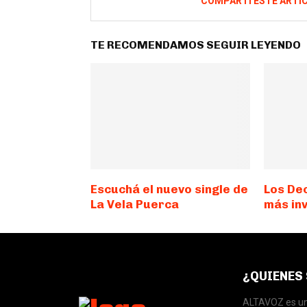
COMPARTÍ ESTE ARTÍ
TE RECOMENDAMOS SEGUIR LEYENDO
Escuchá el nuevo single de
Los De
La Vela Puerca
más in
¿QUIENES
ALTAVOZ es una