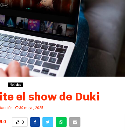
Noticias
te el show de Duki
dacción
30 mayo, 2025
ULO
0