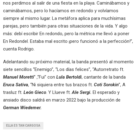
nos perdimos al salir de una fiesta en la playa. Caminábamos y
caminábamos, pero lo hacíamos en redondo y volvíamos
siempre al mismo lugar. La metáfora aplica para muchísimas
parejas, pero también para otras situaciones de la vida. Y algo
más: debí escribir En redondo, pero la métrica me llevó a poner
En Redondel. Estaba mal escrito ¡pero funcionó a la perfección!”,
cuenta Rodrigo.
Adelantando su próximo material, la banda presentó al momento
siete sencillos “Enemigo”, “Los días felices”, “Autorretrato ft.
Manuel Moretti
” ,“Fui” con
Lula Bertold
i
, cantante de la banda
Eruca Sativa
, “Ni siquiera entre tus brazos ft.
Coti Sorokin
”, A
trasluz ft.
León Gieco
. Y Llueve ft.
Ale Sergi.
El esperado y
ansiado disco saldrá en marzo 2022 bajo la producción de
German Wiedemer.
ELLA ES TAN CARGOSA