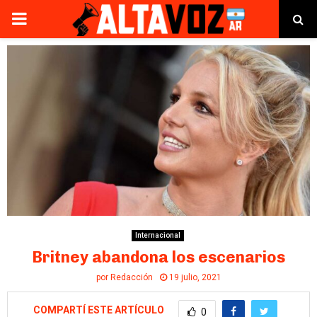
PRIMARY
MENU
Internacional
Britney abandona los escenarios
por
Redacción
19 julio, 2021
COMPARTÍ ESTE ARTÍCULO
0