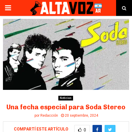
PRIMARY
MENU
Noticias
Una fecha especial para Soda Stereo
por
Redacción
20 septiembre, 2024
COMPARTÍ ESTE ARTÍCULO
0