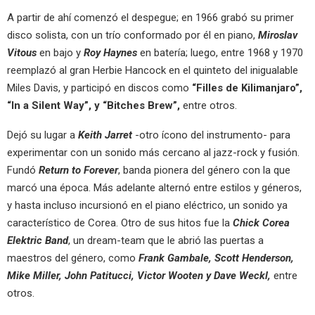
A partir de ahí comenzó el despegue; en 1966 grabó su primer
disco solista, con un trío conformado por él en piano,
Miroslav
Vitous
en bajo y
Roy Haynes
en batería; luego, entre 1968 y 1970
reemplazó al gran Herbie Hancock en el quinteto del inigualable
Miles Davis, y participó en discos como
“Filles de Kilimanjaro”,
“In a Silent Way”, y “Bitches Brew”,
entre otros.
Dejó su lugar a
Keith Jarret
-otro ícono del instrumento- para
experimentar con un sonido más cercano al jazz-rock y fusión.
Fundó
Return to Forever
, banda pionera del género con la que
marcó una época. Más adelante alternó entre estilos y géneros,
y hasta incluso incursionó en el piano eléctrico, un sonido ya
característico de Corea. Otro de sus hitos fue la
Chick Corea
Elektric Band
, un dream-team que le abrió las puertas a
maestros del género, como
Frank Gambale, Scott Henderson,
Mike Miller, John Patitucci, Victor Wooten y Dave Weckl,
entre
otros.