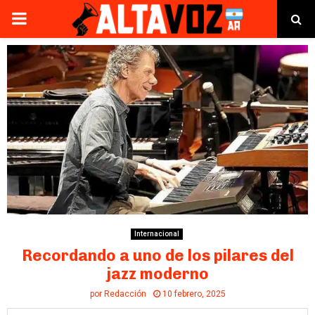
PRIMARY
MENU
Internacional
Recordando a uno de los pilares del
jazz moderno
por
Redacción
10 febrero, 2025