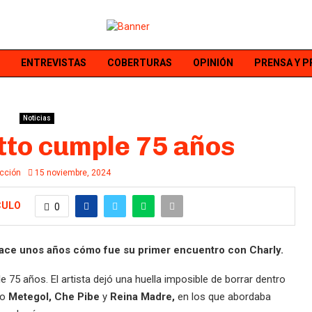
ENTREVISTAS
COBERTURAS
OPINIÓN
PRENSA Y 
Noticias
tto cumple 75 años
cción
15 noviembre, 2024
CULO
0
 hace unos años cómo fue su primer encuentro con Charly.
e 75 años. El artista dejó una huella imposible de borrar dentro
mo
Metegol, Che Pibe
y
Reina Madre,
en los que abordaba