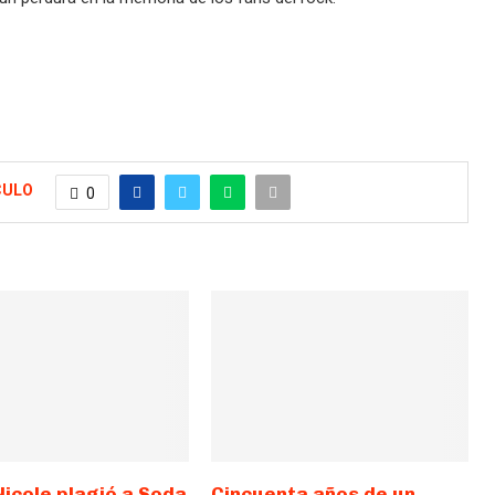
CULO
0
Nicole plagió a Soda
Cincuenta años de un