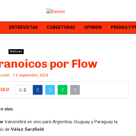
ENTREVISTAS
COBERTURAS
OPINIÓN
PRENSA Y 
Noticias
ranoicos por Flow
cción
6 septiembre, 2024
CULO
0
n vivo.
ow
transmitirá en vivo para Argentina, Uruguay y Paraguay la
dio de
Vélez Sarsfield
.