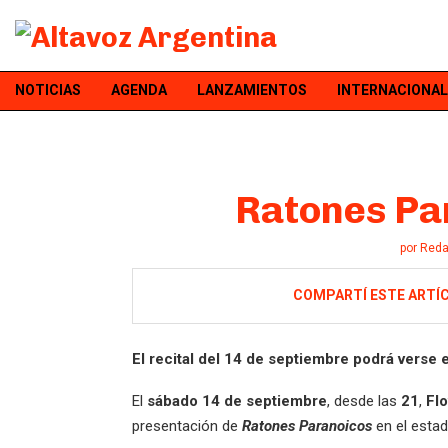
NOTICIAS
AGENDA
LANZAMIENTOS
INTERNACIONAL
Ratones Pa
por
Reda
COMPARTÍ ESTE ARTÍ
El recital del 14 de septiembre podrá verse e
El
sábado 14 de septiembre
, desde las
21
,
Fl
presentación de
Ratones Paranoicos
en el esta