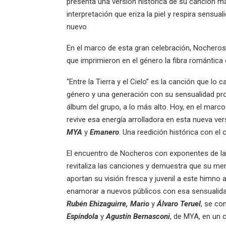
presenta una versión histórica de su canción 
interpretación que eriza la piel y respira sensua
nuevo
En el marco de esta gran celebración, Nocheros 
que imprimieron en el género la fibra romántica
“Entre la Tierra y el Cielo” es la canción que l
género y una generación con su sensualidad pro
álbum del grupo, a lo más alto. Hoy, en el marc
revive esa energía arrolladora en esta nueva ve
MYA
y
Emanero
. Una reedición histórica con el
El encuentro de Nocheros con exponentes de la
revitaliza las canciones y demuestra que su m
aportan su visión fresca y juvenil a este himno 
enamorar a nuevos públicos con esa sensualidad
Rubén Ehizaguirre, Mario
y
Álvaro Teruel
, se co
Espíndola
y
Agustín Bernasconi
, de MYA, en un c