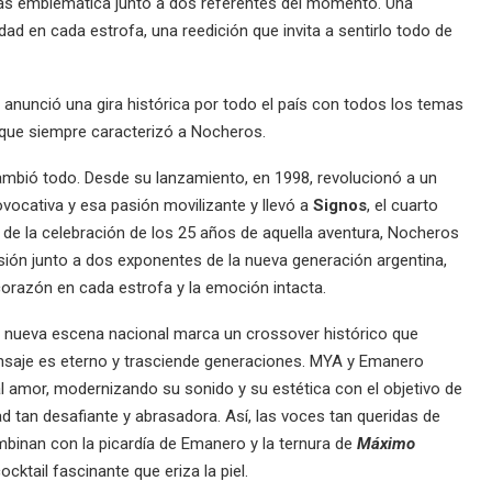
más emblemática junto a dos referentes del momento. Una
lidad en cada estrofa, una reedición que invita a sentirlo todo de
anunció una gira histórica por todo el país con todos los temas
 que siempre caracterizó a Nocheros.
o cambió todo. Desde su lanzamiento, en 1998, revolucionó a un
vocativa y esa pasión movilizante y llevó a
Signos
, el cuarto
o de la celebración de los 25 años de aquella aventura, Nocheros
rsión junto a dos exponentes de la nueva generación argentina,
 corazón en cada estrofa y la emoción intacta.
 nueva escena nacional marca un crossover histórico que
ensaje es eterno y trasciende generaciones. MYA y Emanero
al amor, modernizando su sonido y su estética con el objetivo de
 tan desafiante y abrasadora. Así, las voces tan queridas de
mbinan con la picardía de Emanero y la ternura de
Máximo
ocktail fascinante que eriza la piel.