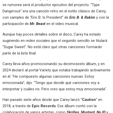
se rumorea será el productor ejecutivo del proyecto. “Type
Dangerous” era una canción retro en el estilo clásico de Carey,
con samples de “Eric B. Is President” de
Eric B. & Rakim
y con la
participación de
Mr. Beast
en el video musical.
Aunque hay pocos detalles sobre el disco, Carey ha estado
sugiriendo en redes sociales que el segundo sencillo se titulará
“Sugar Sweet”. No está claro qué otras canciones formarán
parte de la lista final.
Carey lleva años promocionando su decimosexto álbum, y en
2024 declaró al portal Variety que estaba trabajando activamente
en él. “He compuesto algunas canciones nuevas. Estoy
emocionada”, dijo. “Tengo que decidir qué canciones voy a
interpretar y cuáles no. Pero creo que estoy muy emocionada”.
Han pasado siete años desde que Carey lanzó “
Caution
” en
2018, a través de
Epic Records
. Ese álbum contó con la
colaboración de varios artistas, como
Skrillex, Mustard, No ID
y