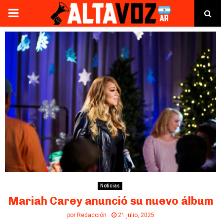
PRIMARY
MENU
Noticias
Mariah Carey anunció su nuevo álbum
por
Redacción
21 julio, 2025