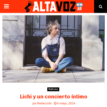
PRIMARY
MENU
Noticias
Lichi y un concierto íntimo
por
Redacción
6 mayo, 2024