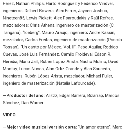
Pérez, Nathan Phillips, Harto Rodríguez y Federico Vindver,
ingenieros; Delbert Bowers, Alex Ferrer, Jaycen Joshua,
Nineteen85, Lewis Pickett, Alex Psaroudakis y Raül Refree,
mezcladores; Chris Athens, ingeniero de masterización (C.
Tangana); “Iceberg”, Mauro Araújo, ingeniero; Andre Kassin,
mezclador; Carlos Freitas, ingeniero de masterización (Priscila
Tossan); “Un canto por México, Vol. II”, Pepe Aguilar, Rodrigo
Cuevas, José Luis Fernández, Camilo Froideval, Edson R.
Heredia, Manu Jalil, Rubén López Arista, Nacho Molino, David
Montuy, Lucas Nunes, Alan Ortiz Grande y Alan Saucedo,
ingenieros; Rubén López Arista, mezclador; Michael Fuller,
ingeniero de masterización (Natalia Lafourcade).
—Productor del año:
Alizzz, Edgar Barrera, Bizarrap, Marcos
Sánchez, Dan Warner.
VIDEO
—Mejor video musical versión corta:
“Un amor eterno”, Marc