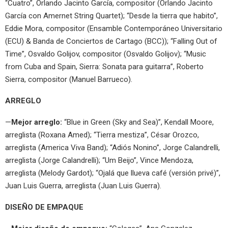
“Cuatro”, Orlando Jacinto García, compositor (Orlando Jacinto
García con Amernet String Quartet); “Desde la tierra que habito”,
Eddie Mora, compositor (Ensamble Contemporáneo Universitario
(ECU) & Banda de Conciertos de Cartago (BCC)); “Falling Out of
Time”, Osvaldo Golijov, compositor (Osvaldo Golijov); “Music
from Cuba and Spain, Sierra: Sonata para guitarra”, Roberto
Sierra, compositor (Manuel Barrueco).
ARREGLO
—
Mejor arreglo:
“Blue in Green (Sky and Sea)”, Kendall Moore,
arreglista (Roxana Amed); “Tierra mestiza”, César Orozco,
arreglista (America Viva Band); “Adiós Nonino”, Jorge Calandrelli,
arreglista (Jorge Calandrelli); “Um Beijo”, Vince Mendoza,
arreglista (Melody Gardot); “Ojalá que llueva café (versión privé)”,
Juan Luis Guerra, arreglista (Juan Luis Guerra).
DISEÑO DE EMPAQUE