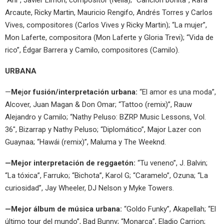
Arcaute, Ricky Martin, Mauricio Rengifo, Andrés Torres y Carlos
Vives, compositores (Carlos Vives y Ricky Martin); “La mujer”,
Mon Laferte, compositora (Mon Laferte y Gloria Trevi); “Vida de
rico”, Édgar Barrera y Camilo, compositores (Camilo).
URBANA
—
Me
j
or fusión/interpretación urbana:
“El amor es una moda”,
Alcover, Juan Magan & Don Omar; “Tattoo (remix)”, Rauw
Alejandro y Camilo; “Nathy Peluso: BZRP Music Lessons, Vol.
36″, Bizarrap y Nathy Peluso; “Diplomático”, Major Lazer con
Guaynaa; “Hawái (remix)”, Maluma y The Weeknd.
—Mejor interpretación de reggaetón:
“Tu veneno”, J. Balvin;
“La tóxica”, Farruko; “Bichota”, Karol G; “Caramelo”, Ozuna; “La
curiosidad”, Jay Wheeler, DJ Nelson y Myke Towers.
—Mejor álbum de música urbana:
“Goldo Funky”, Akapellah; “El
último tour del mundo”, Bad Bunny; “Monarca”, Eladio Carrion;