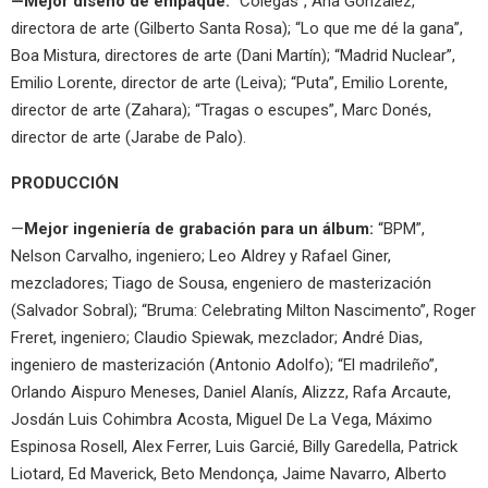
—Mejor diseño de empaque:
“Colegas”, Ana Gonzalez,
directora de arte (Gilberto Santa Rosa); “Lo que me dé la gana”,
Boa Mistura, directores de arte (Dani Martín); “Madrid Nuclear”,
Emilio Lorente, director de arte (Leiva); “Puta”, Emilio Lorente,
director de arte (Zahara); “Tragas o escupes”, Marc Donés,
director de arte (Jarabe de Palo).
PRODUCCIÓN
—
Mejor ingeniería de grabación para un álbum:
“BPM”,
Nelson Carvalho, ingeniero; Leo Aldrey y Rafael Giner,
mezcladores; Tiago de Sousa, engeniero de masterización
(Salvador Sobral); “Bruma: Celebrating Milton Nascimento”, Roger
Freret, ingeniero; Claudio Spiewak, mezclador; André Dias,
ingeniero de masterización (Antonio Adolfo); “El madrileño”,
Orlando Aispuro Meneses, Daniel Alanís, Alizzz, Rafa Arcaute,
Josdán Luis Cohimbra Acosta, Miguel De La Vega, Máximo
Espinosa Rosell, Alex Ferrer, Luis Garcié, Billy Garedella, Patrick
Liotard, Ed Maverick, Beto Mendonça, Jaime Navarro, Alberto