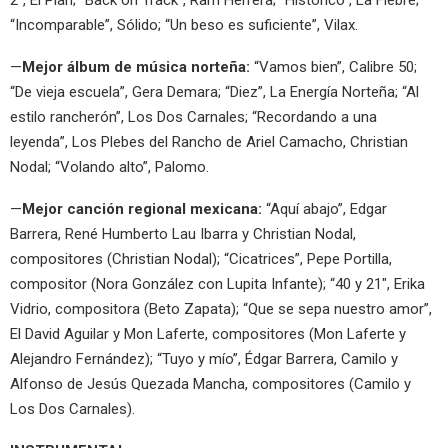
“Incomparable”, Sólido; “Un beso es suficiente”, Vilax.
—
Mejor álbum de música norteña:
“Vamos bien”, Calibre 50;
“De vieja escuela”, Gera Demara; “Diez”, La Energía Norteña; “Al
estilo rancherón”, Los Dos Carnales; “Recordando a una
leyenda”, Los Plebes del Rancho de Ariel Camacho, Christian
Nodal; “Volando alto”, Palomo.
—
Mejor canción regional mexicana:
“Aquí abajo”, Edgar
Barrera, René Humberto Lau Ibarra y Christian Nodal,
compositores (Christian Nodal); “Cicatrices”, Pepe Portilla,
compositor (Nora González con Lupita Infante); “40 y 21″, Erika
Vidrio, compositora (Beto Zapata); “Que se sepa nuestro amor”,
El David Aguilar y Mon Laferte, compositores (Mon Laferte y
Alejandro Fernández); “Tuyo y mío”, Édgar Barrera, Camilo y
Alfonso de Jesús Quezada Mancha, compositores (Camilo y
Los Dos Carnales).