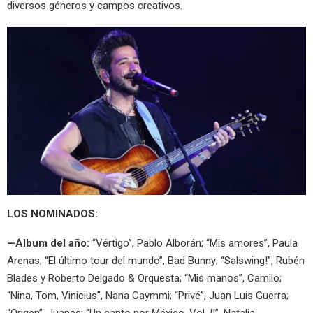
diversos géneros y campos creativos.
LOS NOMINADOS:
—Álbum del año:
“Vértigo”, Pablo Alborán; “Mis amores”, Paula
Arenas; “El último tour del mundo”, Bad Bunny; “Salswing!”, Rubén
Blades y Roberto Delgado & Orquesta; “Mis manos”, Camilo;
“Nina, Tom, Vinicius”, Nana Caymmi; “Privé”, Juan Luis Guerra;
“Origen”, Juanes; “Un canto por México, Vol. II”, Natalia