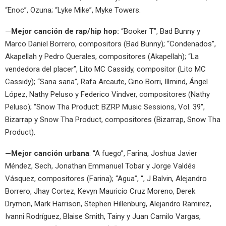
“Enoc”, Ozuna; “Lyke Mike”, Myke Towers.
—
Mejor canción de rap/hip hop:
“Booker T”, Bad Bunny y
Marco Daniel Borrero, compositors (Bad Bunny); “Condenados”,
Akapellah y Pedro Querales, compositores (Akapellah); “La
vendedora del placer”, Lito MC Cassidy, compositor (Lito MC
Cassidy); “Sana sana”, Rafa Arcaute, Gino Borri, Illmind, Ángel
López, Nathy Peluso y Federico Vindver, compositores (Nathy
Peluso); “Snow Tha Product: BZRP Music Sessions, Vol. 39″,
Bizarrap y Snow Tha Product, compositores (Bizarrap, Snow Tha
Product).
—Mejor canción urbana
: “A fuego”, Farina, Joshua Javier
Méndez, Sech, Jonathan Emmanuel Tobar y Jorge Valdés
Vásquez, compositores (Farina); “Agua”, “, J Balvin, Alejandro
Borrero, Jhay Cortez, Kevyn Mauricio Cruz Moreno, Derek
Drymon, Mark Harrison, Stephen Hillenburg, Alejandro Ramirez,
Ivanni Rodríguez, Blaise Smith, Tainy y Juan Camilo Vargas,