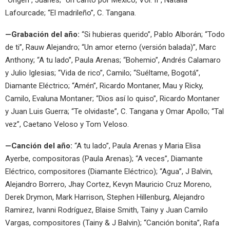
Lafourcade; “El madrileño”, C. Tangana.
—Grabación del año:
“Si hubieras querido”, Pablo Alborán; “Todo
de ti”, Rauw Alejandro; “Un amor eterno (versión balada)”, Marc
Anthony; “A tu lado”, Paula Arenas; “Bohemio”, Andrés Calamaro
y Julio Iglesias; “Vida de rico”, Camilo; “Suéltame, Bogotá”,
Diamante Eléctrico; “Amén”, Ricardo Montaner, Mau y Ricky,
Camilo, Evaluna Montaner; “Dios así lo quiso”, Ricardo Montaner
y Juan Luis Guerra; “Te olvidaste”, C. Tangana y Omar Apollo; “Tal
vez”, Caetano Veloso y Tom Veloso.
—Canción del año:
“A tu lado”, Paula Arenas y Maria Elisa
Ayerbe, compositoras (Paula Arenas); “A veces”, Diamante
Eléctrico, compositores (Diamante Eléctrico); “Agua”, J Balvin,
Alejandro Borrero, Jhay Cortez, Kevyn Mauricio Cruz Moreno,
Derek Drymon, Mark Harrison, Stephen Hillenburg, Alejandro
Ramirez, Ivanni Rodríguez, Blaise Smith, Tainy y Juan Camilo
Vargas, compositores (Tainy & J Balvin); “Canción bonita”, Rafa