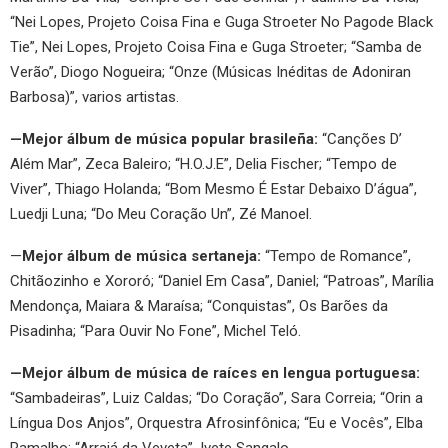
“Nei Lopes, Projeto Coisa Fina e Guga Stroeter No Pagode Black
Tie”, Nei Lopes, Projeto Coisa Fina e Guga Stroeter; “Samba de
Verão”, Diogo Nogueira; “Onze (Músicas Inéditas de Adoniran
Barbosa)”, varios artistas.
—Mejor álbum de música popular brasileña:
“Canções D’
Além Mar”, Zeca Baleiro; “H.O.J.E”, Delia Fischer; “Tempo de
Viver”, Thiago Holanda; “Bom Mesmo É Estar Debaixo D’água”,
Luedji Luna; “Do Meu Coração Un”, Zé Manoel.
—
Mejor álbum de música sertaneja:
“Tempo de Romance”,
Chitãozinho e Xororó; “Daniel Em Casa”, Daniel; “Patroas”, Marília
Mendonça, Maiara & Maraísa; “Conquistas”, Os Barões da
Pisadinha; “Para Ouvir No Fone”, Michel Teló.
—Mejor álbum de música de raíces en lengua portuguesa:
“Sambadeiras”, Luiz Caldas; “Do Coração”, Sara Correia; “Orin a
Língua Dos Anjos”, Orquestra Afrosinfônica; “Eu e Vocês”, Elba
Ramalho; “Arraiá da Veveta”, Ivete Sangalo.