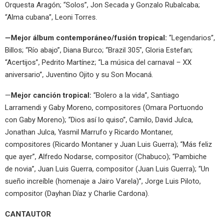
Orquesta Aragón; “Solos”, Jon Secada y Gonzalo Rubalcaba;
“Alma cubana”, Leoni Torres.
—Mejor álbum contemporáneo/fusión tropical:
“Legendarios”,
Billos; “Río abajo”, Diana Burco; “Brazil 305″, Gloria Estefan;
“Acertijos”, Pedrito Martínez; “La música del carnaval – XX
aniversario”, Juventino Ojito y su Son Mocaná.
—
Mejor canción tropical:
“Bolero a la vida”, Santiago
Larramendi y Gaby Moreno, compositores (Omara Portuondo
con Gaby Moreno); “Dios así lo quiso”, Camilo, David Julca,
Jonathan Julca, Yasmil Marrufo y Ricardo Montaner,
compositores (Ricardo Montaner y Juan Luis Guerra); “Más feliz
que ayer”, Alfredo Nodarse, compositor (Chabuco); “Pambiche
de novia”, Juan Luis Guerra, compositor (Juan Luis Guerra); “Un
sueño increíble (homenaje a Jairo Varela)”, Jorge Luis Piloto,
compositor (Dayhan Díaz y Charlie Cardona).
CANTAUTOR