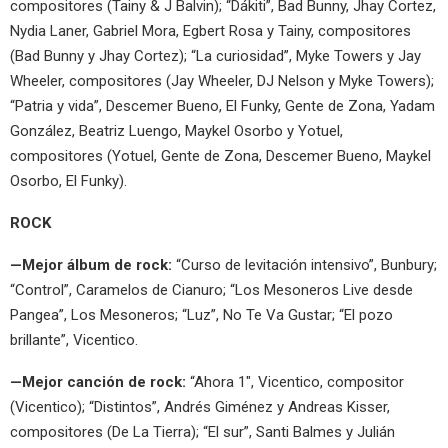
compositores (Tainy & J Balvin); “Dákiti”, Bad Bunny, Jhay Cortez,
Nydia Laner, Gabriel Mora, Egbert Rosa y Tainy, compositores
(Bad Bunny y Jhay Cortez); “La curiosidad”, Myke Towers y Jay
Wheeler, compositores (Jay Wheeler, DJ Nelson y Myke Towers);
“Patria y vida”, Descemer Bueno, El Funky, Gente de Zona, Yadam
González, Beatriz Luengo, Maykel Osorbo y Yotuel,
compositores (Yotuel, Gente de Zona, Descemer Bueno, Maykel
Osorbo, El Funky).
ROCK
—Mejor álbum de rock:
“Curso de levitación intensivo”, Bunbury;
“Control”, Caramelos de Cianuro; “Los Mesoneros Live desde
Pangea”, Los Mesoneros; “Luz”, No Te Va Gustar; “El pozo
brillante”, Vicentico.
—Mejor canción de rock:
“Ahora 1″, Vicentico, compositor
(Vicentico); “Distintos”, Andrés Giménez y Andreas Kisser,
compositores (De La Tierra); “El sur”, Santi Balmes y Julián