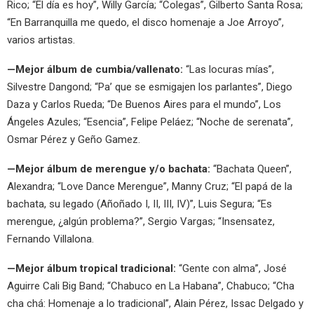
Rico; “El día es hoy”, Willy García; “Colegas”, Gilberto Santa Rosa;
“En Barranquilla me quedo, el disco homenaje a Joe Arroyo”,
varios artistas.
—Mejor álbum de cumbia/vallenato:
“Las locuras mías”,
Silvestre Dangond; “Pa’ que se esmigajen los parlantes”, Diego
Daza y Carlos Rueda; “De Buenos Aires para el mundo”, Los
Ángeles Azules; “Esencia”, Felipe Peláez; “Noche de serenata”,
Osmar Pérez y Geño Gamez.
—Mejor álbum de merengue y/o bachata:
“Bachata Queen”,
Alexandra; “Love Dance Merengue”, Manny Cruz; “El papá de la
bachata, su legado (Añoñado I, II, III, IV)”, Luis Segura; “Es
merengue, ¿algún problema?”, Sergio Vargas; “Insensatez,
Fernando Villalona.
—Mejor álbum tropical tradicional:
“Gente con alma”, José
Aguirre Cali Big Band; “Chabuco en La Habana”, Chabuco; “Cha
cha chá: Homenaje a lo tradicional”, Alain Pérez, Issac Delgado y