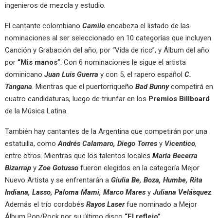
ingenieros de mezcla y estudio.
El cantante colombiano
Camilo
encabeza el listado de las
nominaciones al ser seleccionado en 10 categorías que incluyen
Canción y Grabación del año, por “Vida de rico”, y Álbum del año
por
“Mis manos”
. Con 6 nominaciones le sigue el artista
dominicano
Juan Luis Guerra
y con 5, el rapero español
C.
Tangana
. Mientras que el puertorriqueño
Bad Bunny
competirá en
cuatro candidaturas, luego de triunfar en los
Premios Billboard
de la Música Latina.
También hay cantantes de la Argentina que competirán por una
estatuilla, como
Andrés Calamaro, Diego Torres
y
Vicentico
,
entre otros. Mientras que los talentos locales
María Becerra
Bizarrap
y
Zoe Gotusso
fueron elegidos en la categoría Mejor
Nuevo Artista y se enfrentarán a
Giulia Be, Boza, Humbe, Rita
Indiana, Lasso, Paloma Mami, Marco Mares
y
Juliana Velásquez
.
Además el trío cordobés
Rayos
Laser
fue nominado a Mejor
Álbum Pop/Rock por su último disco
“El reflejo”.