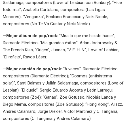
Saldarriaga, compositores (Love of Lesbian con Bunbury); “Hice
todo mal”, Anabella Cartolano, compositora (Las Ligas
Menores); “Venganza”, Emiliano Brancciari y Nicki Nicole,
compositores (No Te Va Gustar y Nicki Nicole).
—Mejor álbum de pop/rock:
“Mira lo que me hiciste hacer”,
Diamante Eléctrico; “Mis grandes éxitos”, Adan Jodorowsky &
The French Kiss; “Origen”, Juanes; “V. E. H. N.”, Love of Lesbian;
“El reflejo”, Rayos Láser.
—Mejor canción de pop/rock:
“A veces”, Diamante Eléctrico,
compositores (Diamante Eléctrico); “Cosmos (antisistema
solar)”, Santi Balmes y Julián Saldarriaga, compositores (Love of
Lesbian); “El duelo”, Sergio Eduardo Acosta y León Larregui,
compositores (Zoé); “Ganas”, Zoe Gotusso, Nicolás Landa y
Diego Mema, compositores (Zoe Gotusso); “Hong Kong”, Alizzz,
Andrés Calamaro, Jorge Drexler, Víctor Martínez y C. Tangana,
compositores (C. Tangana y Andrés Calamaro).