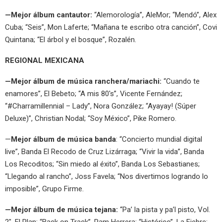
—Mejor álbum cantautor:
“Alemorología”, AleMor; “Mendó”, Alex
Cuba; “Seis”, Mon Laferte; “Mañana te escribo otra canción”, Covi
Quintana; “El árbol y el bosque”, Rozalén.
REGIONAL MEXICANA
—Mejor álbum de música ranchera/mariachi:
“Cuando te
enamores”, El Bebeto; “A mis 80′s”, Vicente Fernández;
“#Charramillennial – Lady”, Nora González; “Ayayay! (Súper
Deluxe)”, Christian Nodal; “Soy México”, Pike Romero.
—
Mejor álbum de música banda
: “Concierto mundial digital
live”, Banda El Recodo de Cruz Lizárraga; “Vivir la vida”, Banda
Los Recoditos; “Sin miedo al éxito”, Banda Los Sebastianes;
“Llegando al rancho”, Joss Favela; “Nos divertimos logrando lo
imposible”, Grupo Firme.
—Mejor álbum de música tejana:
“Pa’ la pista y pa’l pisto, Vol.
2″, El Plan; “Back on Track”, Ram Herrera; “Histórico”, La Fiebre;