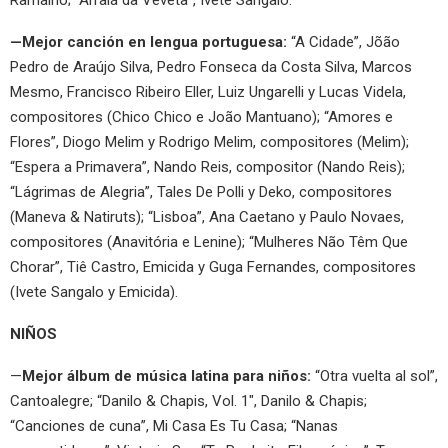
—Mejor canción en lengua portuguesa:
“A Cidade”, Jõão
Pedro de Araújo Silva, Pedro Fonseca da Costa Silva, Marcos
Mesmo, Francisco Ribeiro Eller, Luiz Ungarelli y Lucas Videla,
compositores (Chico Chico e João Mantuano); “Amores e
Flores”, Diogo Melim y Rodrigo Melim, compositores (Melim);
“Espera a Primavera”, Nando Reis, compositor (Nando Reis);
“Lágrimas de Alegria”, Tales De Polli y Deko, compositores
(Maneva & Natiruts); “Lisboa”, Ana Caetano y Paulo Novaes,
compositores (Anavitória e Lenine); “Mulheres Não Têm Que
Chorar”, Tiê Castro, Emicida y Guga Fernandes, compositores
(Ivete Sangalo y Emicida).
NIÑOS
—
Mejor álbum de música latina para niños:
“Otra vuelta al sol”,
Cantoalegre; “Danilo & Chapis, Vol. 1″, Danilo & Chapis;
“Canciones de cuna”, Mi Casa Es Tu Casa; “Nanas