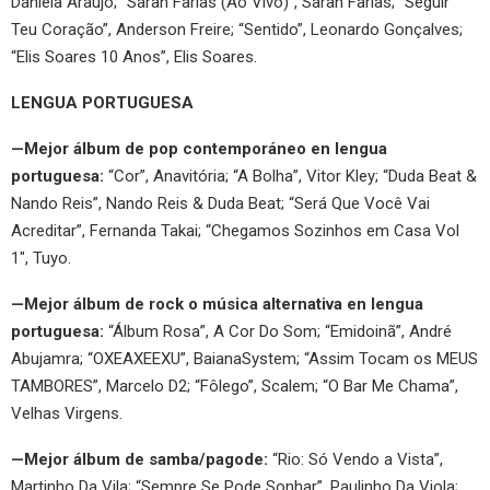
Daniela Araújo; “Sarah Farias (Ao Vivo)”, Sarah Farias; “Seguir
Teu Coração”, Anderson Freire; “Sentido”, Leonardo Gonçalves;
“Elis Soares 10 Anos”, Elis Soares.
LENGUA PORTUGUESA
—Mejor álbum de pop contemporáneo en lengua
portuguesa:
“Cor”, Anavitória; “A Bolha”, Vitor Kley; “Duda Beat &
Nando Reis”, Nando Reis & Duda Beat; “Será Que Você Vai
Acreditar”, Fernanda Takai; “Chegamos Sozinhos em Casa Vol
1″, Tuyo.
—Mejor álbum de rock o música alternativa en lengua
portuguesa:
“Álbum Rosa”, A Cor Do Som; “Emidoinã”, André
Abujamra; “OXEAXEEXU”, BaianaSystem; “Assim Tocam os MEUS
TAMBORES”, Marcelo D2; “Fôlego”, Scalem; “O Bar Me Chama”,
Velhas Virgens.
—Mejor álbum de samba/pagode:
“Rio: Só Vendo a Vista”,
Martinho Da Vila; “Sempre Se Pode Sonhar”, Paulinho Da Viola;