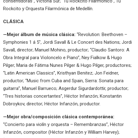
consentidoras”, Victoria Sur; “Tu Rockcito Filarmónico”, Tu
Rockcito y Orquesta Filarmónica de Medellín.
CLÁSICA
—Mejor álbum de música clásica:
“Revolution: Beethoven –
Symphonies 1 á 5″, Jordi Savall & Le Concert des Nations; Jordi
Savall, director; Manuel Mohino, productor; “Claudio Santoro: A
Obra Integral para Violoncelo e Piano”, Ney Fialkow & Hugo
Pilger; Maria de Fátima Nunes Pilger & Hugo Pilger, productores;
“Latin American Classics”, Kristhyan Benitez; Jon Feidner,
productor; “Music from Cuba and Spain, Sierra: Sonata para
guitarra”, Manuel Barrueco; Asgerdur Sigurdardottir, productor;
“Tres historias concertantes”, Héctor Infanzón; Konstantin
Dobroykov, director; Héctor Infanzón, productor.
—Mejor obra/composición clásica contemporánea:
“Concierto para violín y orquesta – Remembranzas”, Héctor
Infanzón, compositor (Héctor Infanzón y William Harvey);