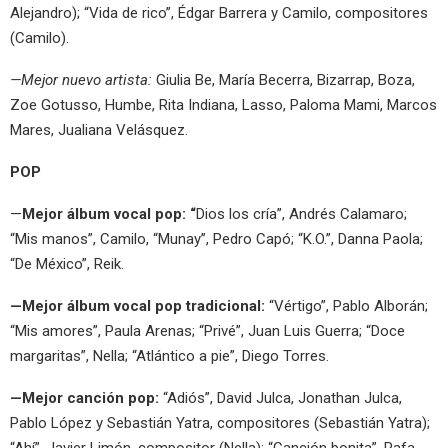
Alejandro); “Vida de rico”, Édgar Barrera y Camilo, compositores
(Camilo).
—Mejor nuevo artista:
Giulia Be, María Becerra, Bizarrap, Boza,
Zoe Gotusso, Humbe, Rita Indiana, Lasso, Paloma Mami, Marcos
Mares, Jualiana Velásquez.
POP
—
Mejor álbum vocal pop: “
Dios los cría”, Andrés Calamaro;
“Mis manos”, Camilo, “Munay”, Pedro Capó; “K.O.”, Danna Paola;
“De México”, Reik.
—Mejor álbum vocal pop tradicional:
“Vértigo”, Pablo Alborán;
“Mis amores”, Paula Arenas; “Privé”, Juan Luis Guerra; “Doce
margaritas”, Nella; “Atlántico a pie”, Diego Torres.
—Mejor canción pop:
“Adiós”, David Julca, Jonathan Julca,
Pablo López y Sebastián Yatra, compositores (Sebastián Yatra);
“Ahí”, Javier Limón, compositor (Nella); “Canción bonita”, Rafa