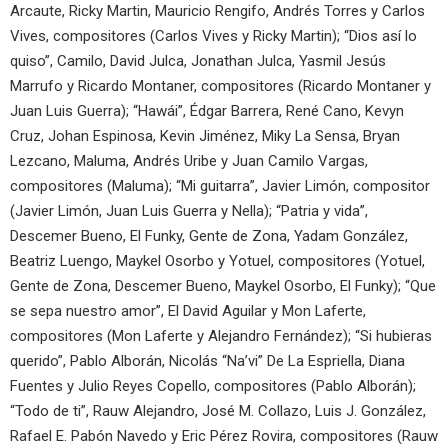
Arcaute, Ricky Martin, Mauricio Rengifo, Andrés Torres y Carlos
Vives, compositores (Carlos Vives y Ricky Martin); “Dios así lo
quiso”, Camilo, David Julca, Jonathan Julca, Yasmil Jesús
Marrufo y Ricardo Montaner, compositores (Ricardo Montaner y
Juan Luis Guerra); “Hawái”, Édgar Barrera, René Cano, Kevyn
Cruz, Johan Espinosa, Kevin Jiménez, Miky La Sensa, Bryan
Lezcano, Maluma, Andrés Uribe y Juan Camilo Vargas,
compositores (Maluma); “Mi guitarra”, Javier Limón, compositor
(Javier Limón, Juan Luis Guerra y Nella); “Patria y vida”,
Descemer Bueno, El Funky, Gente de Zona, Yadam González,
Beatriz Luengo, Maykel Osorbo y Yotuel, compositores (Yotuel,
Gente de Zona, Descemer Bueno, Maykel Osorbo, El Funky); “Que
se sepa nuestro amor”, El David Aguilar y Mon Laferte,
compositores (Mon Laferte y Alejandro Fernández); “Si hubieras
querido”, Pablo Alborán, Nicolás “Na’vi” De La Espriella, Diana
Fuentes y Julio Reyes Copello, compositores (Pablo Alborán);
“Todo de ti”, Rauw Alejandro, José M. Collazo, Luis J. González,
Rafael E. Pabón Navedo y Eric Pérez Rovira, compositores (Rauw