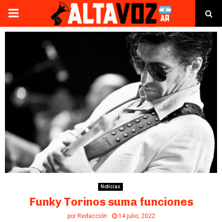
PRIMARY
MENU
Noticias
Funky Torinos suma funciones
por
Redacción
14 julio, 2022