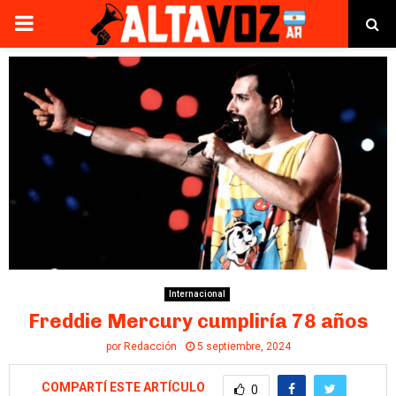
PRIMARY
MENU
Internacional
Freddie Mercury cumpliría 78 años
por
Redacción
5 septiembre, 2024
COMPARTÍ ESTE ARTÍCULO
0