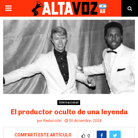
PRIMARY
MENU
Internacional
El productor oculto de una leyenda
por
Redacción
30 diciembre, 2024
COMPARTÍ ESTE ARTÍCULO
0