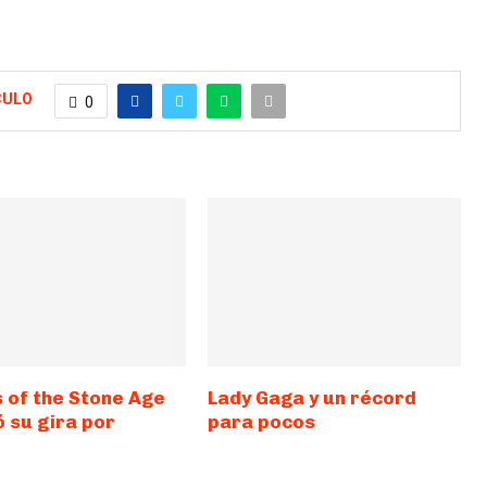
CULO
0
 of the Stone Age
Lady Gaga y un récord
 su gira por
para pocos
a