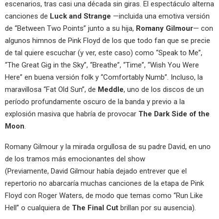
escenarios, tras casi una década sin giras. El espectáculo alterna
canciones de
Luck and Strange
—incluida una emotiva versión
de “Between Two Points” junto a su hija,
Romany Gilmour
— con
algunos himnos de Pink Floyd de los que todo fan que se precie
de tal quiere escuchar (y ver, este caso) como “Speak to Me”,
“The Great Gig in the Sky”, “Breathe”, “Time”, “Wish You Were
Here” en buena versión folk y “Comfortably Numb”. Incluso, la
maravillosa “Fat Old Sun”, de
Meddle
, uno de los discos de un
período profundamente oscuro de la banda y previo a la
explosión masiva que habría de provocar
The Dark Side of the
Moon
.
Romany Gilmour y la mirada orgullosa de su padre David, en uno
de los tramos más emocionantes del show
(Previamente, David Gilmour había dejado entrever que el
repertorio no abarcaría muchas canciones de la etapa de Pink
Floyd con Roger Waters, de modo que temas como “Run Like
Hell” o cualquiera de
The Final Cut
brillan por su ausencia).