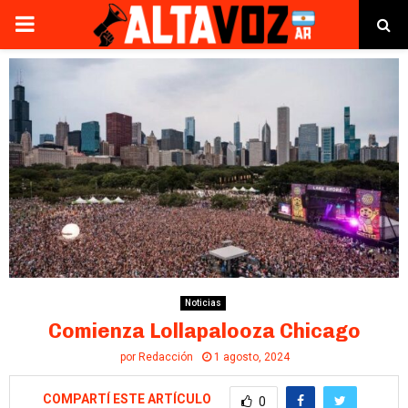
PRIMARY
MENU
Noticias
Comienza Lollapalooza Chicago
por
Redacción
1 agosto, 2024
COMPARTÍ ESTE ARTÍCULO
0