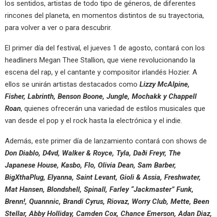
los sentidos, artistas de todo tipo de géneros, de diferentes
rincones del planeta, en momentos distintos de su trayectoria,
para volver a ver o para descubrir.
El primer día del festival, el jueves 1 de agosto, contará con los
headliners Megan Thee Stallion, que viene revolucionando la
escena del rap, y el cantante y compositor irlandés Hozier. A
ellos se unirán artistas destacados como
Lizzy McAlpine,
Fisher, Labrinth, Benson Boone, Jungle, Mochakk y Chappell
Roan
, quienes ofrecerán una variedad de estilos musicales que
van desde el pop y el rock hasta la electrónica y el indie.
Además, este primer día de lanzamiento contará con shows de
Don Diablo, D4vd, Walker & Royce, Tyla, Daði Freyr, The
Japanese House, Kasbo, Flo, Olivia Dean, Sam Barber,
BigXthaPlug, Elyanna, Saint Levant, Giolì & Assia, Freshwater,
Mat Hansen, Blondshell, Spinall, Farley “Jackmaster” Funk,
Brenn!, Quannnic, Brandi Cyrus, Riovaz, Worry Club, Mette, Been
Stellar, Abby Holliday, Camden Cox, Chance Emerson, Adan Diaz,